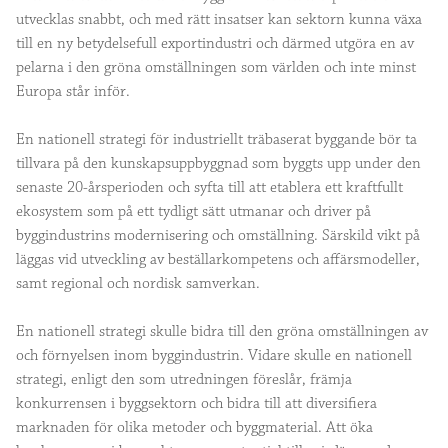
utvecklas snabbt, och med rätt insatser kan sektorn kunna växa
till en ny betydelsefull exportindustri och därmed utgöra en av
pelarna i den gröna omställningen som världen och inte minst
Europa står inför.
En nationell strategi för industriellt träbaserat byggande bör ta
tillvara på den kunskapsuppbyggnad som byggts upp under den
senaste 20-årsperioden och syfta till att etablera ett kraftfullt
ekosystem som på ett tydligt sätt utmanar och driver på
byggindustrins modernisering och omställning. Särskild vikt på
läggas vid utveckling av beställarkompetens och affärsmodeller,
samt regional och nordisk samverkan.
En nationell strategi skulle bidra till den gröna omställningen av
och förnyelsen inom byggindustrin. Vidare skulle en nationell
strategi, enligt den som utredningen föreslår, främja
konkurrensen i byggsektorn och bidra till att diversifiera
marknaden för olika metoder och byggmaterial. Att öka