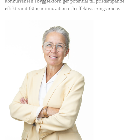
konkurrensen i byggsektorn ger potential till prisdämpande
effekt samt främjar innovation och effektiviseringsarbete.