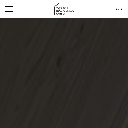
Sveriges TrÃ¤byggnadskansli