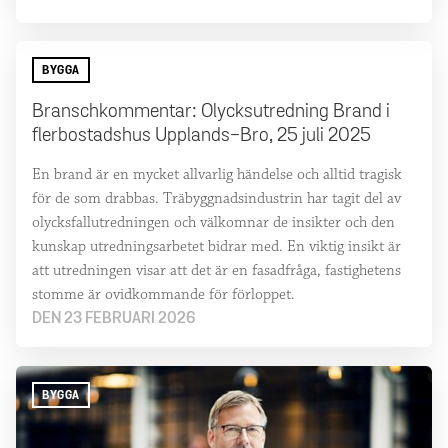
BYGGA
Branschkommentar: Olycksutredning Brand i
flerbostadshus Upplands-Bro, 25 juli 2025
En brand är en mycket allvarlig händelse och alltid tragisk
för de som drabbas. Träbyggnadsindustrin har tagit del av
olycksfallutredningen och välkomnar de insikter och den
kunskap utredningsarbetet bidrar med. En viktig insikt är
att utredningen visar att det är en fasadfråga, fastighetens
stomme är ovidkommande för förloppet.
DEN 23 FEBRUARI 2026
BYGGA