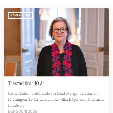
SAMARBETEN
Trästad firar 10 år
Carin Jämtin, ordförande i Trästad Sverige, berättar om
föreningens 10-årsjubileum och vilka frågor som är aktuella
framöver.
DEN 2 JUNI 2026