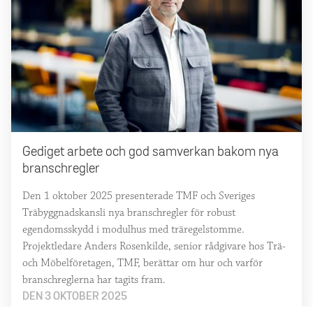
Gediget arbete och god samverkan bakom nya
branschregler
Den 1 oktober 2025 presenterade TMF och Sveriges
Träbyggnadskansli nya branschregler för robust
egendomsskydd i modulhus med träregelstomme.
Projektledare Anders Rosenkilde, senior rådgivare hos Trä-
och Möbelföretagen, TMF, berättar om hur och varför
branschreglerna har tagits fram.
DEN 3 OKTOBER 2025